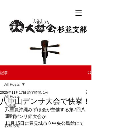
​杉並支部
記事
All Posts
2025年11月17日
読了時間: 1分
All Posts
八重山デンサ大会で快挙！
ご挨拶
八重農沖縄みずほ会が主催する第7回八
ご報告
重山デンサ節大会が
11月15日に豊見城市立中央公民館にて
お知らせ